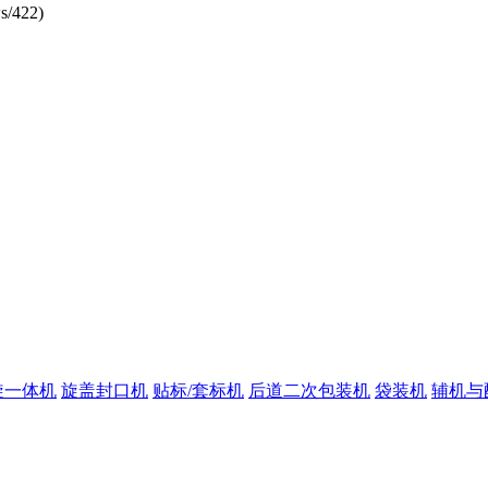
s/422
)
旋一体机
旋盖封口机
贴标/套标机
后道二次包装机
袋装机
辅机与